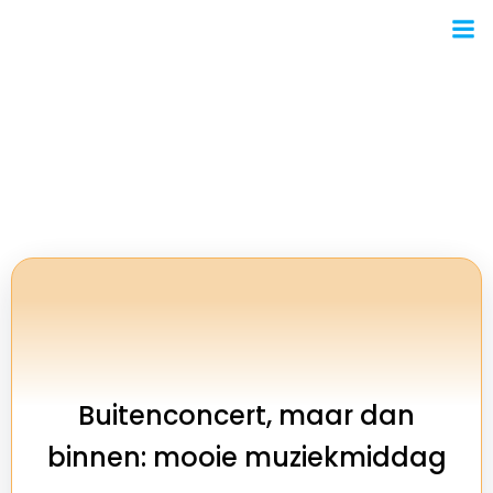
Ga
naar
de
inhoud
7 juli 2025
Buitenconcert, maar dan
binnen: mooie muziekmiddag