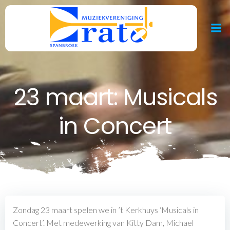
Ga
naar
de
inhoud
23 maart: Musicals
in Concert
Zondag 23 maart spelen we in ’t Kerkhuys ‘Musicals in
Concert’. Met medewerking van Kitty Dam, Michael