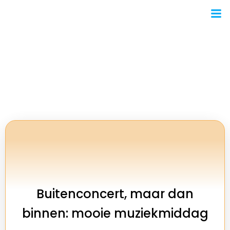
Ga
naar
de
inhoud
Ton Koelemeijer
Buitenconcert, maar dan
binnen: mooie muziekmiddag