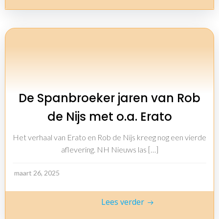
De Spanbroeker jaren van Rob
de Nijs met o.a. Erato
Het verhaal van Erato en Rob de Nijs kreeg nog een vierde
aflevering. NH Nieuws las […]
maart 26, 2025
Lees verder