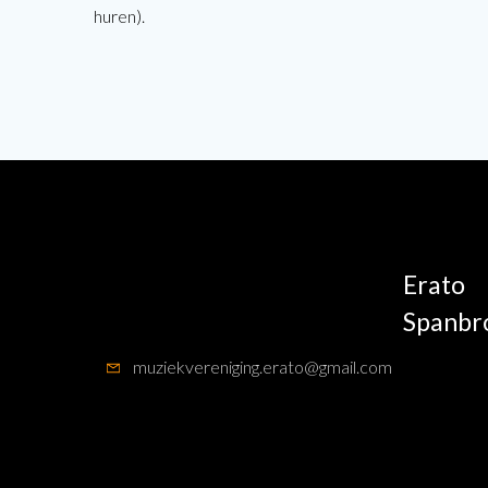
huren).
Erato
Spanbr
muziekvereniging.erato@gmail.com