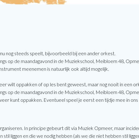
nu nog steeds speelt, bijvoorbeeld bij een ander orkest.
ngs op de maandagavond in de Muziekschool, Meibloem 48, Opmeer
instrument meenemen is natuurlijk ook altijd mogelijk.
eer wilt oppakken of op les bent geweest, maar nog nooit in een orke
ngs op de maandagavond in de Muziekschool, Meibloem 48, Opmeer.
weer kunt oppakken. Eventueel speel je eerst een tijdje mee in ons 
aniseren. In principe gebeurt dit via Muziek Opmeer, maar incide
stil liggen en die we nodig hebben (als we die niet hebben stil ligg