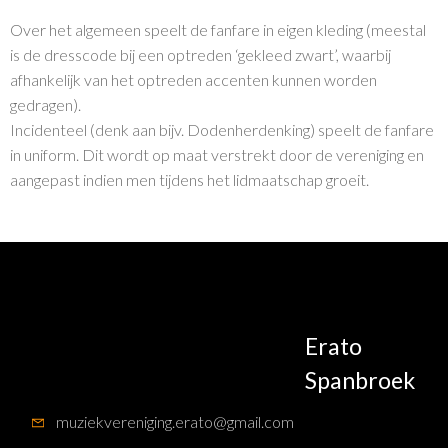
Over het algemeen speelt de fanfare in eigen kleding (meestal
is de dresscode bij een optreden ‘gekleed zwart’, waarbij
afhankelijk van het optreden accenten kunnen worden
gedragen).
Incidenteel (denk aan bijv. Dodenherdenking) speelt de fanfare
in uniform. Dit wordt op maat verstrekt door de vereniging en
aangepast indien men tijdens het lidmaatschap groeit.
Erato
Spanbroek
muziekvereniging.erato@gmail.com