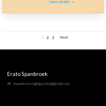
Lees verder
Berichten
Berichten
Pagina
Pagina
Pagina
1
2
3
Next
Navigatie
Navigatie
Erato Spanbroek
muziekvereniging.erato@gmail.com