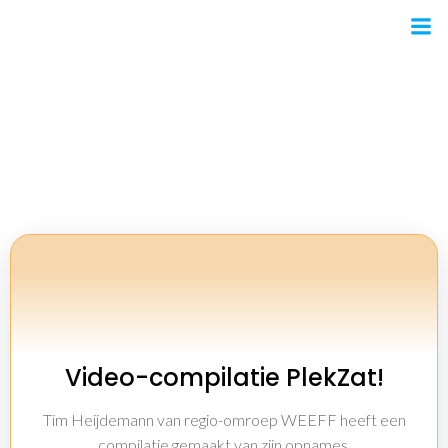
Ga
naar
de
inhoud
PlekZat!
Video-compilatie PlekZat!
Tim Heijdemann van regio-omroep WEEFF heeft een
compilatie gemaakt van zijn opnames.