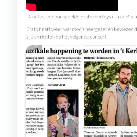
Daar tussendoor speelde Erato medleys uit o.a. Beau
Erato heeft weer wat moois neergezet en bewezen dat 
zij zich richten op het volgende concert.