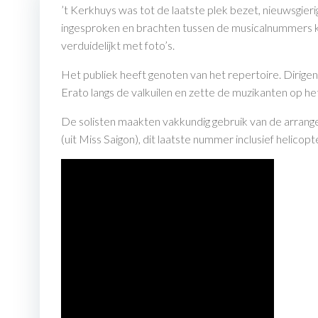
’t Kerkhuys was tot de laatste plek bezet, nieuwsgie
ingesproken en brachten tussen de musicalnummers ko
verduidelijkt met foto’s.
Het publiek heeft genoten van het repertoire. Dirigent
Erato langs de valkuilen en zette de muzikanten op he
De solisten maakten vakkundig gebruik van de arrang
(uit Miss Saigon), dit laatste nummer inclusief helico