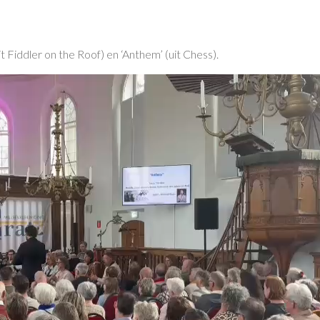
uit Fiddler on the Roof) en ‘Anthem’ (uit Chess).