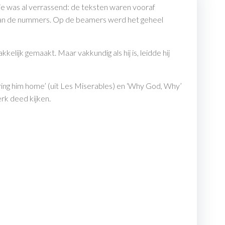
ie was al verrassend: de teksten waren vooraf
 van de nummers. Op de beamers werd het geheel
lijk gemaakt. Maar vakkundig als hij is, leidde hij
ing him home’ (uit Les Miserables) en ‘Why God, Why’
erk deed kijken.