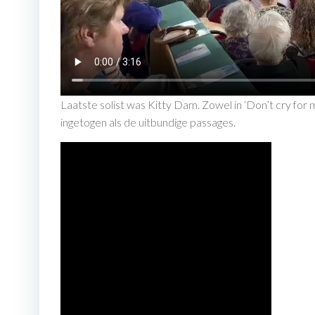
Laatste solist was Kitty Dam. Zowel in ‘Don’t cry for me
ingetogen als de uitbundige passages.