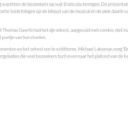
rig wachtten de bezoekers op wat Erato zou brengen. De presentat
rte toelichtingen op de inhoud van de musical en de plek daarin
 Thomas Geerts had het zijn orkest, aangevuld met combo, niet makke
t puntje van hun stoelen.
ementen en het orkest om te schitteren. Michael Lakeman zong ‘Br
ptergeluiden die veel bezoekers toch even naar het plafond van de k