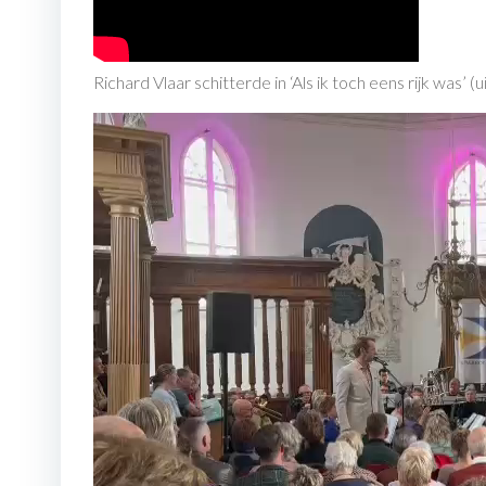
Richard Vlaar schitterde in ‘Als ik toch eens rijk was’ (