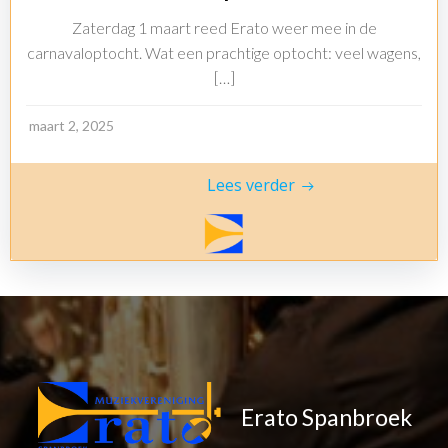
Zaterdag 1 maart reed Erato weer mee in de
carnavaloptocht. Wat een prachtige optocht: veel wagens,
[…]
maart 2, 2025
Lees verder
Erato Spanbroek