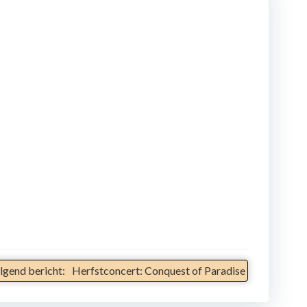
lgend bericht:
Herfstconcert: Conquest of Paradise