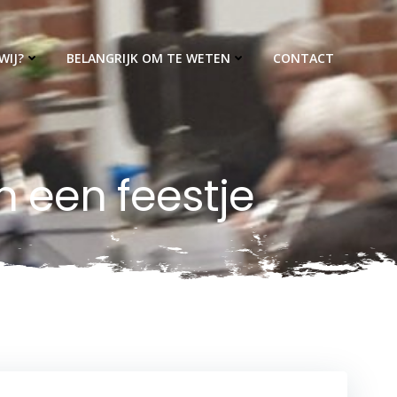
WIJ?
BELANGRIJK OM TE WETEN
CONTACT
n een feestje