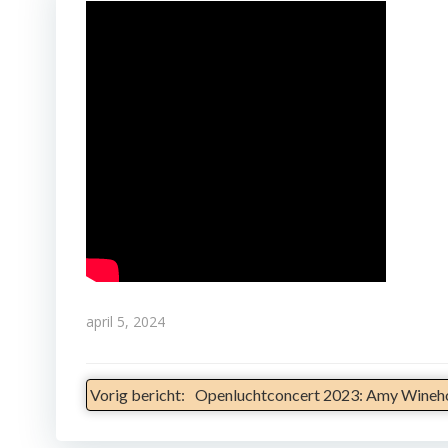
april 5, 2024
Bericht
Vorig bericht:
Openluchtconcert 2023: Amy Wineh
Navigatie