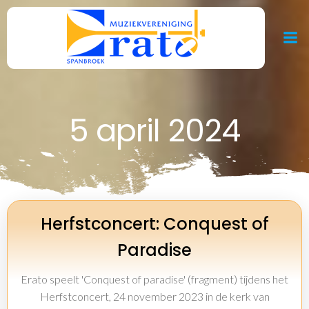
Ga
naar
de
inhoud
5 april 2024
Herfstconcert: Conquest of
Paradise
Erato speelt 'Conquest of paradise' (fragment) tijdens het
Herfstconcert, 24 november 2023 in de kerk van