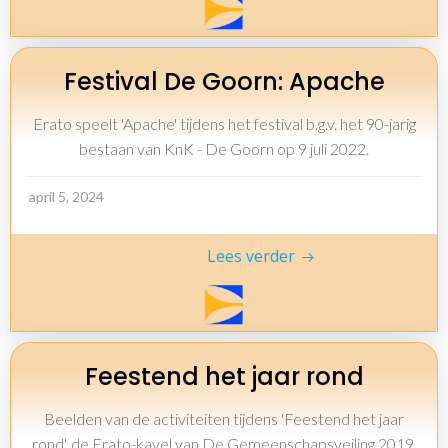
Festival De Goorn: Apache
Erato speelt 'Apache' tijdens het festival b.g.v. het 90-jarig
bestaan van KnK - De Goorn op 9 juli 2022.
april 5, 2024
Lees verder
Feestend het jaar rond
Beelden van de activiteiten tijdens 'Feestend het jaar
rond', de Erato-kavel van De Gemeenschapsveiling 2019.