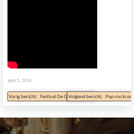
april 5, 2024
Bericht
Bericht
Vorig bericht:
Festival De Goorn: Apache
Volgend bericht:
Pop-rockconc
Navigatie
Navigatie