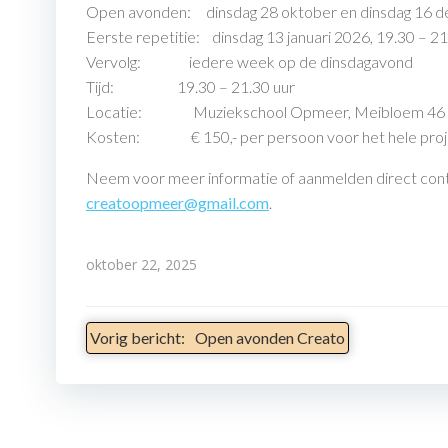
Open avonden: dinsdag 28 oktober en dinsdag 16 
Eerste repetitie: dinsdag 13 januari 2026, 19.30 – 21
Vervolg: iedere week op de dinsdagavond
Tijd: 19.30 – 21.30 uur
Locatie: Muziekschool Opmeer, Meibloem 46 
Kosten: € 150,- per persoon voor het hele proj
Neem voor meer informatie of aanmelden direct conta
creatoopmeer@gmail.com
.
oktober 22, 2025
Bericht
Vorig bericht:
Open avonden Creato
Navigatie