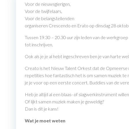
Voor de nieuwsgierigen,
Voor de twijfelaars,
Voor de belangstellenden
organiseren Crescendo en Erato op dinsdag 28 oktob
Tussen 19.30 – 20.30 uur zijn leden van de werkgroe
tot inschrijven.
Ook als je je al hebt ingeschreven ben je van harte w
Creato is het Nieuw Talent Orkest dat de Opmeerse mu
repetities hoe fantastisch het is om samen muziek te
je je voor op een eerste concert. Buddies van de ver
Heb je altijd al een blaas- of slagwerkinstrument wille
Of lijkt samen muziek maken je geweldig?
Dan is dit je kans!
Wat je moet weten