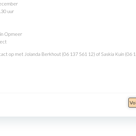
december
.30 uur
in Opmeer
ect
ct op met Jolanda Berkhout (06 137 561 12) of Saskia Kuin (06 13
Bericht
Vo
Navigatie