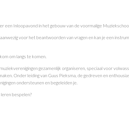
er een Inloopavond in het gebouw van de voormalige Muziekscho
p aanwezig voor het beantwoorden van vragen en kan je een instrum
elkom om langs te komen.
ziekverenigingen gezamenlijk organiseren, speciaal voor volwassen
 maken. Onder leiding van Guus Pieksma, de gedreven en enthousiast
enigingen ondersteunen en begeleiden je.
n leren bespelen?