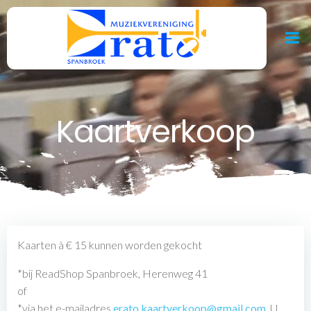
Ga
naar
de
inhoud
Kaartverkoop
Kaarten à € 15 kunnen worden gekocht
*bij ReadShop Spanbroek, Herenweg 41
of
*via het e-mailadres
erato.kaartverkoop@gmail.com
. U