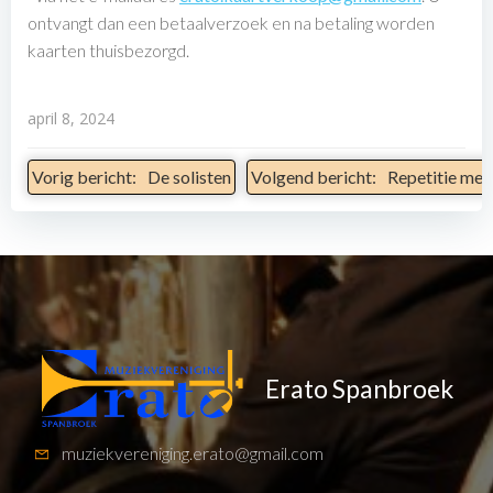
ontvangt dan een betaalverzoek en na betaling worden
kaarten thuisbezorgd.
april 8, 2024
Bericht
Bericht
Vorig bericht:
De solisten
Volgend bericht:
Repetitie met
Navigatie
Navigatie
Erato Spanbroek
muziekvereniging.erato@gmail.com